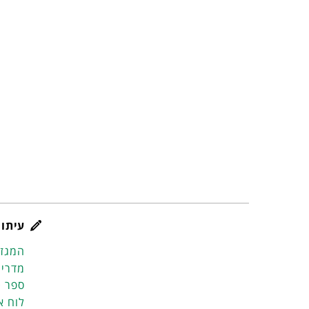
עיתון
המגזי
מדריך
ספר ט
לוח א