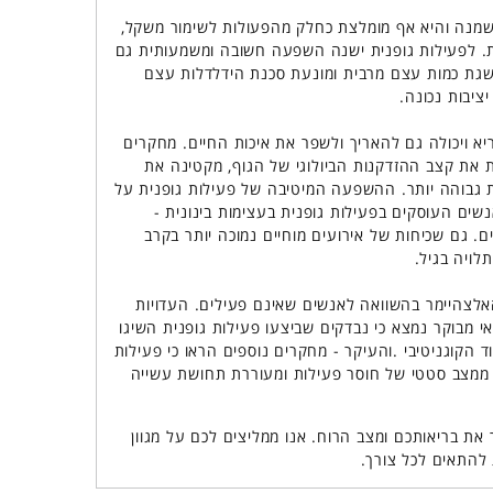
השמנה והיא אף מומלצת כחלק מהפעולות לשימור משקל,
ת. לפעילות גופנית ישנה השפעה חשובה ומשמעותית גם
שגת כמות עצם מרבית ומונעת סכנת הידלדלות עצם
ציבות נכונה.
ריא ויכולה גם להאריך ולשפר את איכות החיים. מחקרים
 את קצב ההזדקנות הביולוגי של הגוף, מקטינה את
גבוהה יותר. ההשפעה המיטיבה של פעילות גופנית על
נשים העוסקים בפעילות גופנית בעצימות בינונית -
ם. גם שכיחות של אירועים מוחיים נמוכה יותר בקרב
לויה בגיל.
אלצהיימר בהשוואה לאנשים שאינם פעילים. העדויות
י מבוקר נמצא כי נבדקים שביצעו פעילות גופנית השיגו
 הקוגניטיבי .והעיקר - מחקרים נוספים הראו כי פעילות
ממצב סטטי של חוסר פעילות ומעוררת תחושת עשייה
 את בריאותכם ומצב הרוח. אנו ממליצים לכם על מגוון
 להתאים לכל צורך.