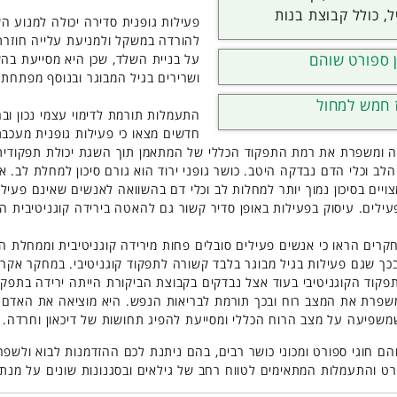
ל, כולל קבוצת בנות
פעילות גופנית סדירה יכולה למנוע 
להורדה במשקל ולמניעת עלייה חוזר
 ספורט שוהם
על בניית השלד, שכן היא מסייעת בה
ושרירים בגיל המבוגר ובנוסף מפתחת י
 חמש למחול
התעמלות תורמת לדימוי עצמי נכון וב
חדשים מצאו כי פעילות גופנית מעכבת
 ומשפרת את רמת התפקוד הכללי של המתאמן תוך השגת יכולת תפקודית 
לב וכלי הדם נבדקה היטב. כושר גופני ירוד הוא גורם סיכון למחלת לב. א
ויים בסיכון נמוך יותר למחלות לב וכלי דם בהשוואה לאנשים שאינם פעילי
ילים. עיסוק בפעילות באופן סדיר קשור גם להאטה בירידה קוגניטיבית הת
רים הראו כי אנשים פעילים סובלים פחות מירידה קוגניטיבית וממחלת ה
כך שגם פעילות בגיל מבוגר בלבד קשורה לתפקוד קוגניטיבי. במחקר אקרא
פקוד הקוגניטיבי בעוד אצל נבדקים בקבוצת הביקורת הייתה ירידה בתפקוד
משפרת את המצב רוח ובכך תורמת לבריאות הנפש. היא מוציאה את האדם 
משפיעה על מצב הרוח הכללי ומסייעת להפיג תחושות של דיכאון וחרדה.
הם חוגי ספורט ומכוני כושר רבים, בהם ניתנת לכם ההזדמנות לבוא ולשפר
רט והתעמלות המתאימים לטווח רחב של גילאים ובסגנונות שונים על מנת