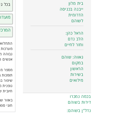
בית מלון
בכל גי
ייבנה בכניסה
הדרומית
מועדון
לשוהם
המרכז
הראל כהן:
הלב נדם
התחלואה
וחזר לחיים
מערכות ה
גבוהה מצ
גאווה: שוהם
אנשים פע
במקום
הראשון
מספר מחק
בשירות
תומכות ב
מילואים
שיפור בת
גופנית 
חיובית ש
בכמה נמכרו
באזור שו
דירות בשוהם
חוגי ספו
נדל"ן בשוהם: