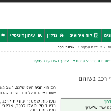
נים
לוח אירועים
נדל"ן
עיתון דיגיטלי
ס
אינדקס עסקים
אביזרי רכב
שוהם והסביבה: פרסם את עצמך באינדקס העסקים
י רכב בשוהם
רכב הוא הבית השני שלכם, חשוב מאוד 
שאתם שומרים על חדר השינה שלכם.צי
מערכות שמע: דיבוריות לרכב, 
דחף
רדיו דיסק DVD לרכ
 אודי אלאלוף
מערכות כריזה.