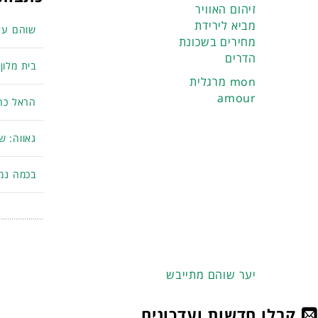
זיהום האוויר
מביא לירידת
שוהם על
מחירים בשכונת
הדרים
בית מלון
מרגלית mon
amour
הראל כהן
גאווה: ש
בכמה נמכ
יער שוהם מתייבש
קבלו חדשות ועדכונים