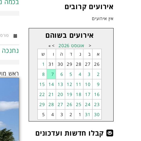
בכמה נמ
אירועים קרובים
אין אירועים
אירועים בשוהם
פורסם ב13 אפ
<
אוגוסט
2026
>
»
נחנכה ה
א
ב
ג
ד
ה
ו
ש
1
31
30
29
28
27
26
ראש מוע
8
7
6
5
4
3
2
15
14
13
12
11
10
9
22
21
20
19
18
17
16
29
28
27
26
25
24
23
5
4
3
2
1
31
30
קבלו חדשות ועדכונים