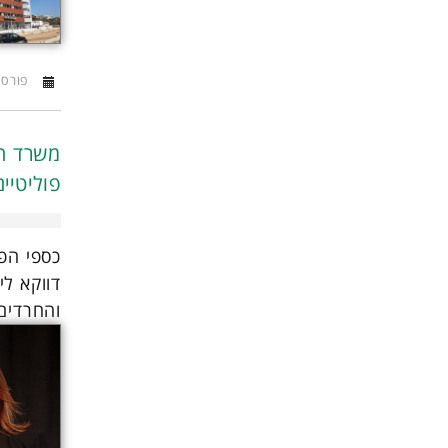
פורסם ב16 מ
משרד הפ
פוליטיים
כספי הפי
דווקא לי
והחרדים