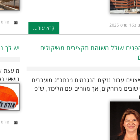
פורסם ב13 אפר
רס 2025
קרא עוד...
נים שולל משוהם תקציבים משיקולים
יש לך נ
מועצת שו
נושאי נ
צויים עבור נזקים הנגרמים מנתב"ג מועברים
ישובים מרוחקים, אך מזוהים עם הליכוד, ש"ס
פורסם ב07 אפר