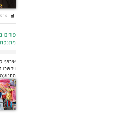
פורסם ב16 מ
פורים ב
מתנפחים
אירועי פ
וימשכו 
התנועה י