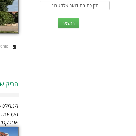
פורסם ב13 אפ
הביקוש 
הכניסה ה
אטרקטיב