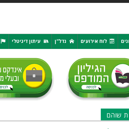
נים
לוח אירועים
נדל"ן
עיתון דיגיטלי
ת שוהם