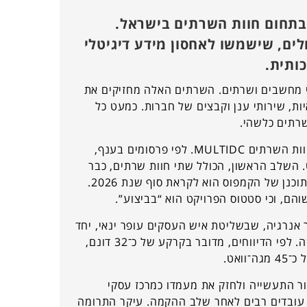
בתחום חוות השרתים בישראל.
לים, שישמשו לאחסון מידע דיגיטלי
כותית.
י מחשבים ושרתים. השרתים האלה מחזיקים את
ות, שירותי ענן וקבצים של חברות. כמעט כל
שרתים כלשהי.
אחד המיזמים שכבר נמצא בהקמה באזור התעשייה שוהם הוא קמפוס חוות השרתים MULTIDC. לפי פרסומים בענף,
שלוש חוות שרתים בהספק כולל של כ־48 מגה־וואט. השלב הראשון, הכולל שתי חוות שרתים, כבר
נמצא בביצוע, וחברת מנרב משמשת כקבלן המבצע. מועד הפתיחה המתוכנן של הקמפוס הוא לקראת סוף שנת 2026.
והם, וכי סטטוס הפרויקט הוא “בביצוע”.
 אנרגיה, שבשליטת איש העסקים עופר ינאי, יחד
עם קבוצת ב.ס.ר, רוכשות קרקע בשוהם לצורך הקמת חוות שרתים חדשה. לפי הדיווחים, מדובר בקרקע של כ־32 דונם,
ר התעשייה ולחזק את מעמדו כמרכז עסקי
ל עובדים רבים לאחר שלב ההקמה. עיקר התרומה