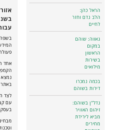
אזור
הראל כהן:
הלב נדם וחזר
בשני
לחיים
עבור 
בשפה 
גאווה: שוהם
המידע 
במקום
פעולה 
הראשון
בשירות
מילואים
בכמה נמכרו
באתר מ
דירות בשוהם
לצד המ
נדל"ן בשוהם:
בעסקה של כ־361 מיליון שקל, שעליה 
זיהום האוויר
מביא לירידת
מבחינ
מחירים
וטכנול