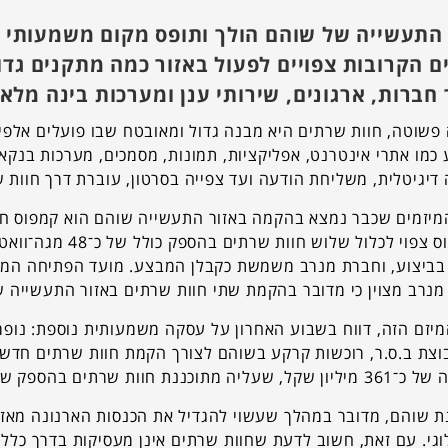
 התעשייה של שוהם הולך ותופס מקום משמעותי 
ם הקרובות צפויים לפעול באזור כמה מתקנים גדו
חברות, ארגונים, שירותי ענן ומערכות בינה מלא
פשוטה, חוות שרתים היא מבנה גדול ומאובטח שבו פועלים אלפ
כמו אתרי אינטרנט, אפליקציות, תמונות, מסמכים, מערכות בנקאי
דיגיטלית, משליחת הודעה ועד צפייה בסרטון, עוברת דרך חוות 
הקמפוס צפוי לכלול 
נרב מצוין כי מדובר בהקמת שתי חוות שרתים באזור התעשייה ש
יזם הזה, דווח בשבוע האחרון על עסקה משמעותית נוספת: נופר
מתוכננת חוות שרתים בהספק של כ־45 מגה־וואט.
ת שוהם, מדובר במהלך שעשוי להגדיל את הכנסות הארנונה מאזו
וגי. עם זאת, חשוב לדעת שחוות שרתים אינן מעסיקות בדרך כל