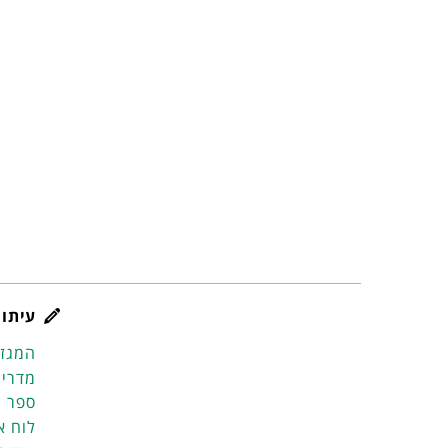
עיתון
המגזי
מדריך
ספר ט
לוח א