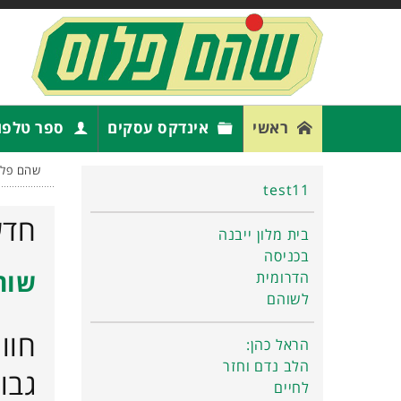
ראשי
אינדקס עסקים
ספר טלפו
שהם פלו
test11
חדש
בית מלון ייבנה
בכניסה
שוה
הדרומית
לשוהם
חוו
הראל כהן:
הלב נדם וחזר
גבו
לחיים