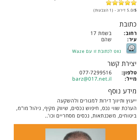
5
5.0/
דירוג - (1 הצבעות)
כתובת
רחוב:
בשמת 17
עיר:
שהם
נווט לכתובת זו עם Waze
יצירת קשר
טלפון:
077-7299516
מייל:
barz@017.net.il
מידע נוסף
ייעוץ ותיווך דירות למגורים ולהשקעה
הערכת שווי נכס, חיפוש נכסים, שיווק מקיף, ניהול מו"מ,
ביטוחים, משכנתאות, נכסים מסחריים וכו'..