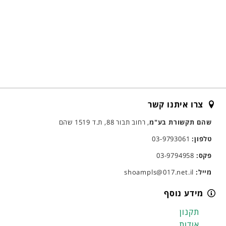
צרו איתנו קשר
שהם תקשורת בע"מ
, רחוב תבור 88, ת.ד 1519 שהם
טלפון:
03-9793061
פקס:
03-9794958
מייל:
shoampls@017.net.il
מידע נוסף
תקנון
אודות