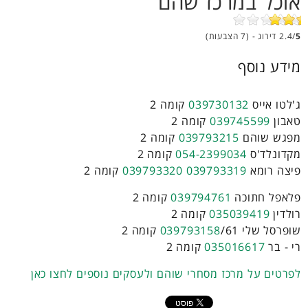
אוכל במרכז שהם
5
2.4/
דירוג - (7 הצבעות)
מידע נוסף
ג'לטו אייס
039730132
קומה 2
טאבון
039745599
קומה 2
מפגש שוהם
039793215
קומה 2
מקדונלד'ס
054-2399034
קומה 2
פיצה רומא
039793319
039793320
קומה 2
פלאפל חתוכה
039794761
קומה 2
רולדין
035039419
קומה 2
שופרסל שלי
/61 קומה 2
039793158
רי - בר
035016617
קומה 2
לפרטים על מרכז מסחרי שוהם ולעסקים נוספים לחצו כאן