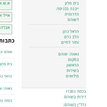
א.ש אל
בית מלון
ייבנה בכניסה
הדרומית
אייל א
לשוהם
אברהם
הראל כהן:
הלב נדם
כתבות 
וחזר לחיים
שוהם על
גאווה: שוהם
במקום
בית מלון
הראשון
בשירות
מילואים
הראל כהן
גאווה: ש
בכמה נמכרו
דירות בשוהם
בכמה נמכ
נדל"ן בשוהם: