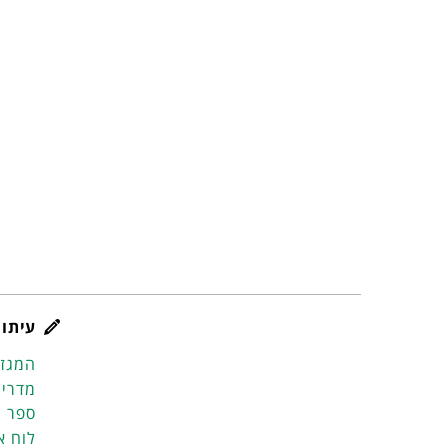
עיתון
המגזי
מדריך
ספר ט
לוח א