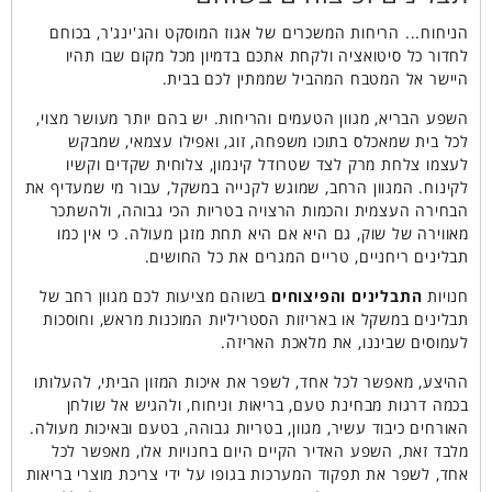
הניחוח... הריחות המשכרים של אגוז המוסקט והג'ינג'ר, בכוחם
לחדור כל סיטואציה ולקחת אתכם בדמיון מכל מקום שבו תהיו
היישר אל המטבח המהביל שממתין לכם בבית.
השפע הבריא, מגוון הטעמים והריחות. יש בהם יותר מעושר מצוי,
לכל בית שמאכלס בתוכו משפחה, זוג, ואפילו עצמאי, שמבקש
לעצמו צלחת מרק לצד שטרודל קינמון, צלוחית שקדים וקשיו
לקינוח. המגוון הרחב, שמוגש לקנייה במשקל, עבור מי שמעדיף את
הבחירה העצמית והכמות הרצויה בטריות הכי גבוהה, ולהשתכר
מאווירה של שוק, גם היא אם היא תחת מזגן מעולה. כי אין כמו
תבלינים ריחניים, טריים המגרים את כל החושים.
חנויות
התבלינים והפיצוחים
בשוהם מציעות לכם מגוון רחב של
תבלינים במשקל או באריזות הסטריליות המוכנות מראש, וחוסכות
לעמוסים שביננו, את מלאכת האריזה.
ההיצע, מאפשר לכל אחד, לשפר את איכות המזון הביתי, להעלותו
בכמה דרגות מבחינת טעם, בריאות וניחוח, ולהגיש אל שולחן
האורחים כיבוד עשיר, מגוון, בטריות גבוהה, בטעם ובאיכות מעולה.
מלבד זאת, השפע האדיר הקיים היום בחנויות אלו, מאפשר לכל
אחד, לשפר את תפקוד המערכות בגופו על ידי צריכת מוצרי בריאות