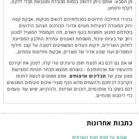
מן הטבע- אותם ניתן להשיג בכמות מכובדת ומונגשת מבלי ללקט,
לקלף ולטחון.
גרגירי החילבה הידועים בסגולותיהם לנשים מניקות. אבקת קפה
ירוק המעולה לפעילות מעיים וכדורי הכורכום הצהוב הידועים
ביכולתם למנוע חומציות בגוף האדם, תה הקמומיל המועיל למגוון
רחב של בעיות עיכול, משפחת האגוזים עתירת החלבון המסייעת
לחיזוק השרירים, ירקות העלים המשפיעים לטובה על קצב חילוף
החומרים ועוד שפע אדיר של מוצרים, אבקות וחליטות צמחים,.
אז אם גם לכם בא לפצח חופן גרעינים טרי קלוי, לפנק את יקירכם
ולהעשיר את ארוחותיכם - בשוהם תמצאו מבחר חנויות המציעות
מגוון ענק של
תבלינים ופיצוחים
. אתם מוזמנים לגשת לחנות
הקרובה לביתכם ולהעמיס מלוא הכף מוצרי איכות טעימים המוגשים
לכם בשקי בד אותנטיים, דוכנים ואריזות. ולהרגיש, שיש עוד טעמים
כדי ליהנות מהחיים.
כתבות אחרונות
שוהם על מפת חוות השרתים