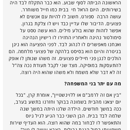
הראשונה הביתה לסוף שבוע. הוא כבר התקלח לבד היה
בשירותים. היום הראל חי בבית כמו חייל משוחרר.
עושה הרבה ספורט. חשוב לו להיות עם אנשים לא
פצועים. הדיבור שלו עדיין כבד ויש לו צלקת בגרון.
אפשר לזהות שהוא בולע מילים. הוא עשה טסט על
סימולטור נהיגה ולאחריו החזירו לו רישיון הנהיגה
ואנחנו מאפשרים לו לנהוג לבד. לפני הפציעה הוא ניגן
בגיטרה והיום הוא בסיסט בלהקה של פצועי מלחמה. הם
הולכים לנגן פני חיילים פצועים. זה משהו שנותן לו אופק
להתעסקות במוסיקה. מצד שני לקבל תעודת נכה צה"ל
זה לא דבר שלא משמח ולא משהו שהוא היה רוצה.
מה עם יתר בני המשפחה?
"בין אם זה לרמב"ם או ללוינשטיין", אומרת קרן, "בכל
יום יצאנו מהבית בשמונה בבוקר וחזרנו בתשע בערב,
ככה במשך חודשים. הילדה שלנו היתה במשך שנה
שלמה לבד בבית. הבן השני כבר הגיע לגיל גיוס
והתאפשר לו לבחור במה שהוא רוצה. הוא העדיף שירות
משמעותי בחיל הגנת גבולות. הצבא עושה לו טוב".