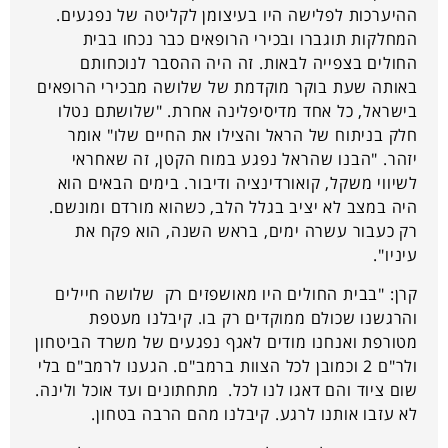
ההיערכות לפלישה היו בעיצומן לקליטה של נפגעים.
המחלקות תוגברו ובכירי הרופאים כבר נכחו בבית
החולים בצפייה לבאות. זה היה ההסבר לנוכחותם
באותה שעת בוקר מוקדמת של שלושה מבכירי הרופאים
בישראל, כל אחד מדיסיפלינה אחרת. "שלושתם נטלו
חלק בניתוח של הראל והצילו את החיים שלו" אומר
יזהר. "הבנו שהראל נפגע במוח הקטן, זה שאחראי
לשיווי משקל, קואורדינציה ודיבור. בימים הבאים הוא
היה במצב לא יציב בגלל הלב, כשהוא מורדם ומונשם.
רק כעבור עשרה ימים, בראש השנה, הוא פקח את
עיניו".
קרן: "בבית החולים היו מאושפזים רק שלושה חיילים
והרגשנו שכולם ממוקדים רק בו. קיבלנו מעטפת
מטורפת ואנחנו מודים לאגף נפגעים של משרד הביטחון
ולר"ם 2 וכמובן לכל הצוות ברמב"ם. הגענו לרמב"ם בלי
שום ציוד והם דאגו לנו לכל. מתחתונים ועד אוכל ולינה.
לא עזבו אותנו לרגע. קיבלנו מהם הרבה בטחון.