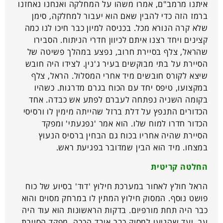
איתנו מרמב"ם, אמרו משהו על המחלקה ואנחנו נאחזנו
ברמז הזה כדי להבין שאם הוא יעבור למחלקה, סימן
שלא קרה הנורא מכל. בכניסה למיון כבר חיכו לנו כמה
קצינים ויחד רצנו איתם לכיוון חדרי הניתוח. הסבירו
שהראל, צלף בסיירת חרוב, נפצע במהלך פשיטה של
הסיירת על בתי מבוקשים בעיר ג'נין. לצידו היה חובש
שיצא לקורס חובשים מיד אחרי המסלול. הראל, צלף
במקצועו, טיפס יחד עם הכוח בגרם מדרגות. כשהיו
בקומה השניה נפתחה לעברם לפתע אש כבדה. אחד
הכדורים התנפץ על דלת ברזל שהייתה מימין לו ורסיסי
הכדור חדרו למוח שלו. הוא אמר 'נפגעתי' ומפקד
הסיירת שהיה אחריו בכוח גם הבחין ברסיס הנעוץ
במצחו. מיד הוא הבין שמדובר בפגיעת ראש.
החלטה קריטית
הראל חולץ לאחור במערכת חילוץ 'דוד' בסיוע של כוח
פושט נוסף. המסוק חילוץ המתין לו במרחק מסוים והוא
כבר היה תחת מורפיום. בדקות הראשונות הוא עוד היה
ער, ועד שהגיעו למסוק כבר איבד הכרה. מפקד הסיירת