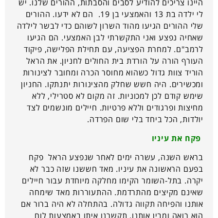
היינו צריכים להודיע לסבים והסבתות, ההורים שלנו. יש
לי ילדה בת 13 והאמצעי בן 19. הם לא ידעו. ההורים
שלי ההורים הגיעו מהוד השרון לשוהם כדי לבשר לילדה
שאחיה נפצע ואני התקשרתי לבן האמצעי. הם הגיעו
לרמב"ם. למחרת הפציעה, עם תחילת הפלישה, פיקוד
העורף הורה על הורדת בית החולים לחניון. את הראל
הוריד צוות גדול כשהוא מחוסר הכרה ומחובר לצינורות
ומכשירים. היה חשש שחלק מהצינורות יתנתקו. החניון
שימש קודם לכן למכוניות. זה מקום לא סטרילי, ללא
מחיצות ופרגודים וללא פרטיות. חיילים מונשמים לצד
יולדות, הכל ביחד בלי שום הפרדה.
פקח את עיניו
בראש השנה, עשרה ימים לאחר שנפצע הראל פקח
בפעם הראשונה את עיניו. מאד חששנו שזה כבר לא
יקרה. בתל-השומר הקימו מחלקה מיוחדת עבור חיילים
שאינם מקיצים מהתרדמת. ההתעוררות מאד שימחה
אותנו והפיחה תקווה גדולה. בהתחלה לא היה ברור אם
הוא רואה ומבין אותנו. תקשרנו איתו באמצעות לוח