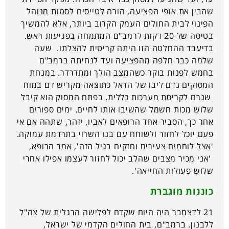
שהבין את אופי הפציעה, הורה לטייסים לסטות מנוהל
הפינוי לבית החולים העמק הקרוב ביותר, אלא להמשיך
בטיסה של 20 דקות לרמב"ם המתמחה בפגיעות ראש.
בדיעבד ההחלטה הזו היתה קריטית להצלתו. שעה
שלמה כבר חלפה מהפציעה ועד לנחיתה ברמב"ם
בחמש לפנות בוקר כשהמצב הולך ומתדרדר. במנחת
המסוקים נדם ליבו של הראל כתוצאה מקריש דם במוח
שגרם לקריסת מערכות כללית. בפתח המסוק הוא קיבל
שלוש מכות חשמל שהשיבו אותו לחיים. ימים ספורים
אחר כך, הסביר אחד הרופאים לאביו, יזהר, שתהה אם אי
פעם יוכל לחזור ולשוחח עם בנו השרוי בתרדמת עמוקה.
'אצל לוחמים צעירים וחזקים בגיל הזה', אמר הרופא,
'אני מכיר מצבים שהלב יכול לחזור לעצמו אפילו אחרי
שלוש פעולות החייאה'.
כוננות מוגברת
21 לדצמבר היה היום שקדם לפלישה הרגלית של צה"ל
ללבנון. ברמב"ם, בית החולים הקדמי של ישראל,