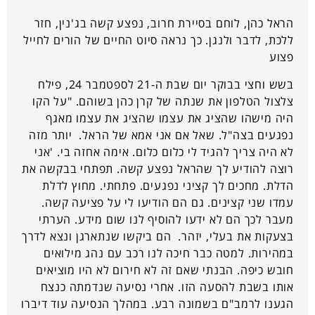
הראל כהן, לוחם בסיירת חרוב, נפצע קשה בג'נין, חזר
ללכת, לדבר ולנגן. כך נראה סיוט החיים של הורים לחייל
פצוע
בשש וחצי בבוקר יום שבת ה-21 לספטמבר 24, פילח
צלצול הטלפון את שנתה של קרן כהן בשוהם. "על הקו
היה מישהו שהציג את עצמו שהציג את עצמו מאגף
נפגעים בצה"ל. שאל אם אני אמא של הראל. יותר מזה
לא היה צריך להגיד לי כלום כלום. אימה אחזה בי. 'אני
רוצה להודיע לך שהראל נפצע קשה. תפתחי בבקשה את
הדלת. מחכים לך קציני נפגעים. פתחתי. מחוץ לדלת
עמדו שני קצינים. גם הם הודיעו לי על פציעה קשה.
מעבר לכך הם לא ידעו להוסיף לנו שום מידע. הערתי
בצעקות את בעלי, יזהר. הם ביקשו שנתארגן ונצא לדרך
במהירות. למטה כבר חיכה לנו רכב עם נהג מילואים
חובש כיפה. הבנתי שאם זה לא חירום לא היו מוציאים
אותו בשבת להסעה הזו. אחרי נסיעה שנדמתה כנצח
הגענו לרמב"ם בשמונה רבע. במהלך הנסיעה עוד דיברו