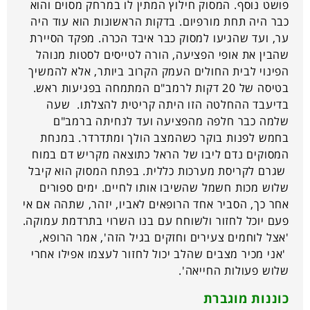
פושט נוסף. המסוק חילוץ המתין לו במרחק מסוים והוא
כבר היה תחת מורפיום. בדקות הראשונות הוא עוד היה
ער, ועד שהגיעו למסוק כבר איבד הכרה. מפקד הסיירת
שהבין את אופי הפציעה, הורה לטייסים לסטות מנוהל
הפינוי לבית החולים העמק הקרוב ביותר, אלא להמשיך
בטיסה של 20 דקות לרמב"ם המתמחה בפגיעות ראש.
בדיעבד ההחלטה הזו היתה קריטית להצלתו. שעה
שלמה כבר חלפה מהפציעה ועד לנחיתה ברמב"ם
בחמש לפנות בוקר כשהמצב הולך ומתדרדר. במנחת
המסוקים נדם ליבו של הראל כתוצאה מקריש דם במוח
שגרם לקריסת מערכות כללית. בפתח המסוק הוא קיבל
שלוש מכות חשמל שהשיבו אותו לחיים. ימים ספורים
אחר כך, הסביר אחד הרופאים לאביו, יזהר, שתהה אם אי
פעם יוכל לחזור ולשוחח עם בנו השרוי בתרדמת עמוקה.
'אצל לוחמים צעירים וחזקים בגיל הזה', אמר הרופא,
'אני מכיר מצבים שהלב יכול לחזור לעצמו אפילו אחרי
שלוש פעולות החייאה'.
כוננות מוגברת