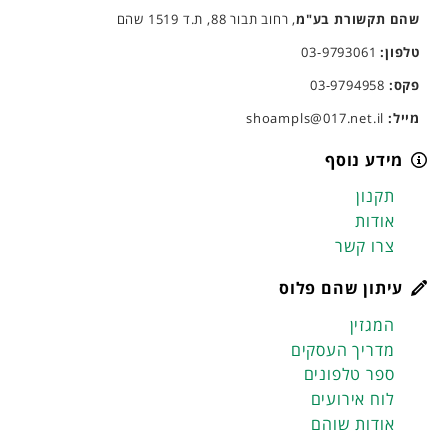
שהם תקשורת בע"מ
, רחוב תבור 88, ת.ד 1519 שהם
טלפון:
03-9793061
פקס:
03-9794958
מייל:
shoampls@017.net.il
מידע נוסף
תקנון
אודות
צרו קשר
עיתון שהם פלוס
המגזין
מדריך העסקים
ספר טלפונים
לוח אירועים
אודות שוהם