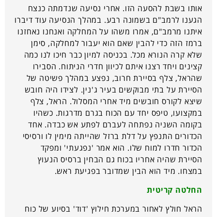
אותו בשבת להסעה הזו. אחרי נסיעה שנדמתה כנצח
הגענו לרמב"ם בשמונה רבע. במהלך הנסיעה עוד דיברו
איתנו מרמב"ם, אמרו משהו על המחלקה ואנחנו נאחזנו
ברמז הזה כדי להבין שאם הוא יעבור למחלקה, סימן
שלא קרה הנורא מכל. בכניסה למיון כבר חיכו לנו כמה
קצינים ויחד רצנו איתם לכיוון חדרי הניתוח. הסבירו
שהראל, צלף בסיירת חרוב, נפצע במהלך פשיטה של
הסיירת על בתי מבוקשים בעיר ג'נין. לצידו היה חובש
שיצא לקורס חובשים מיד אחרי המסלול. הראל, צלף
במקצועו, טיפס יחד עם הכוח בגרם מדרגות. כשהיו
בקומה השניה נפתחה לעברם לפתע אש כבדה. אחד
הכדורים התנפץ על דלת ברזל שהייתה מימין לו ורסיסי
הכדור חדרו למוח שלו. הוא אמר 'נפגעתי' ומפקד
הסיירת שהיה אחריו בכוח גם הבחין ברסיס הנעוץ
במצחו. מיד הוא הבין שמדובר בפגיעת ראש.
החלטה קריטית
הראל חולץ לאחור במערכת חילוץ 'דוד' בסיוע של כוח