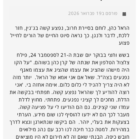
פורסם ב19 פברואר 2026
הראל כהן, לוחם בסיירת חרוב, נפצע קשה בג'נין, חזר
ללכת, לדבר ולנגן. כך נראה סיוט החיים של הורים לחייל
פצוע
בשש וחצי בבוקר יום שבת ה-21 לספטמבר 24, פילח
צלצול הטלפון את שנתה של קרן כהן בשוהם. "על הקו
היה מישהו שהציג את עצמו שהציג את עצמו מאגף
נפגעים בצה"ל. שאל אם אני אמא של הראל. יותר מזה
לא היה צריך להגיד לי כלום כלום. אימה אחזה בי. 'אני
רוצה להודיע לך שהראל נפצע קשה. תפתחי בבקשה את
הדלת. מחכים לך קציני נפגעים. פתחתי. מחוץ לדלת
עמדו שני קצינים. גם הם הודיעו לי על פציעה קשה.
מעבר לכך הם לא ידעו להוסיף לנו שום מידע. הערתי
בצעקות את בעלי, יזהר. הם ביקשו שנתארגן ונצא לדרך
במהירות. למטה כבר חיכה לנו רכב עם נהג מילואים
חובש כיפה. הבנתי שאם זה לא חירום לא היו מוציאים