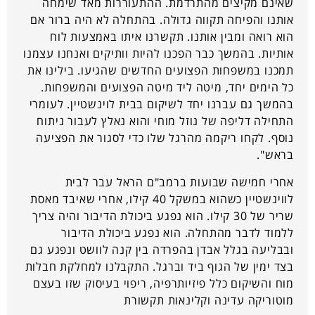
שאינם מקיצים מהתרדמת. ההתעוררות מאד שימחה
אותנו והפיחה תקווה גדולה. בהתחלה לא היה ברור אם
הוא רואה ומבין אותנו. תקשרנו איתו באמצעות לוח
אותיות. בהמשך כבר הפכנו להיות וותיקים ואנחנו עצמנו
תמכנו במשפחות הפצועים החדשים שהגיעו. בילינו את
כל הימים יחד, מיטה ליד מיטה הפצועים והמשפחות.
בהמשך גם עברנו יחד לשיקום בבית לוינשטיין. לעומרי
התחילה דליפה של נוזל מוחי והוא נאלץ לעבור ניתוח
נוסף. לקחו ריקמה מהרגל שלו כדי לסגור את הפציעה
בראש".
אחרי חמישה שבועות ברמב"ם הראל עבר לבית
לווינשטיין כשהוא במשקל 40 קילו, אחרי שאיבד מאסת
שריר של 30 קילו. הוא נפגע ביכולת הדיבור והיה צריך
ללמוד לדבר מהתחלה. הוא נפגע ביכולת הדיבור
ובבליעה בגלל אבדן בהפרדה בין קנה לוושט ונפגע גם
בצד ימין של הגוף ביד וברגל. התקבלנו למחלקת חבלות
מוח והשיקום כלל פיזיותרפיה, ריפוי בעיסוק שזו בעצם
מוטוריקה עדינה וקלינאות תקשורת