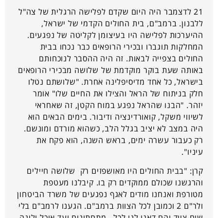
21 לדצמבר היה היום שקדם לפלישה הרגלית של צה"ל
ללבנון. ברמב"ם, בית החולים הקדמי של ישראל,
ההיערכות לפלישה היו בעיצומן לקליטה של נפגעים.
המחלקות תוגברו ובכירי הרופאים כבר נכחו בבית
החולים בצפייה לבאות. זה היה ההסבר לנוכחותם
באותה שעת בוקר מוקדמת של שלושה מבכירי הרופאים
בישראל, כל אחד מדיסיפלינה אחרת. "שלושתם נטלו
חלק בניתוח של הראל והצילו את החיים שלו" אומר
יזהר. "הבנו שהראל נפגע במוח הקטן, זה שאחראי
לשיווי משקל, קואורדינציה ודיבור. בימים הבאים הוא
היה במצב לא יציב בגלל הלב, כשהוא מורדם ומונשם.
רק כעבור עשרה ימים, בראש השנה, הוא פקח את
עיניו".
קרן: "בבית החולים היו מאושפזים רק שלושה חיילים
והרגשנו שכולם ממוקדים רק בו. קיבלנו מעטפת
מטורפת ואנחנו מודים לאגף נפגעים של משרד הביטחון
ולר"ם 2 וכמובן לכל הצוות ברמב"ם. הגענו לרמב"ם בלי
שום ציוד והם דאגו לנו לכל. מתחתונים ועד אוכל ולינה.