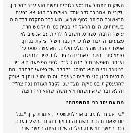
השיקום התחיל עם כסא גלגלים ומשם הוא עבר להליכון,
לקביים ואחר כך לקב אחד. באוקטובר הוא יצא בפעם
הראשונה הביתה לסוף שבוע. הוא כבר התקלח לבד היה
בשירותים. היום הראל חי בבית כמו חייל משוחרר.
עושה הרבה ספורט. חשוב לו להיות עם אנשים לא
פצועים. הדיבור שלו עדיין כבד ויש לו צלקת בגרון.
אפשר לזהות שהוא בולע מילים. הוא עשה טסט על
סימולטור נהיגה ולאחריו החזירו לו רישיון הנהיגה
ואנחנו מאפשרים לו לנהוג לבד. לפני הפציעה הוא ניגן
בגיטרה והיום הוא בסיסט בלהקה של פצועי מלחמה. הם
הולכים לנגן פני חיילים פצועים. זה משהו שנותן לו אופק
להתעסקות במוסיקה. מצד שני לקבל תעודת נכה צה"ל
זה לא דבר שלא משמח ולא משהו שהוא היה רוצה.
מה עם יתר בני המשפחה?
"בין אם זה לרמב"ם או ללוינשטיין", אומרת קרן, "בכל
יום יצאנו מהבית בשמונה בבוקר וחזרנו בתשע בערב,
ככה במשך חודשים. הילדה שלנו היתה במשך שנה