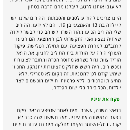
לא עזבו אותנו לרגע. קיבלנו מהם הרבה בטחון.
היינו צריכים להודיע לסבים והסבתות, ההורים שלנו. יש
לי ילדה בת 13 והאמצעי בן 19. הם לא ידעו. ההורים
שלי ההורים הגיעו מהוד השרון לשוהם כדי לבשר לילדה
שאחיה נפצע ואני התקשרתי לבן האמצעי. הם הגיעו
לרמב"ם. למחרת הפציעה, עם תחילת הפלישה, פיקוד
העורף הורה על הורדת בית החולים לחניון. את הראל
הוריד צוות גדול כשהוא מחוסר הכרה ומחובר לצינורות
ומכשירים. היה חשש שחלק מהצינורות יתנתקו. החניון
שימש קודם לכן למכוניות. זה מקום לא סטרילי, ללא
מחיצות ופרגודים וללא פרטיות. חיילים מונשמים לצד
יולדות, הכל ביחד בלי שום הפרדה.
פקח את עיניו
בראש השנה, עשרה ימים לאחר שנפצע הראל פקח
בפעם הראשונה את עיניו. מאד חששנו שזה כבר לא
יקרה. בתל-השומר הקימו מחלקה מיוחדת עבור חיילים